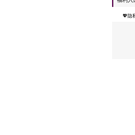
福利入
💖隐